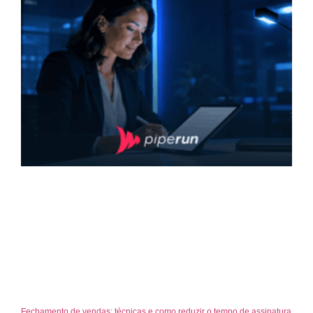
Fechamento de vendas: técnicas e como reduzir o tempo de assinatura