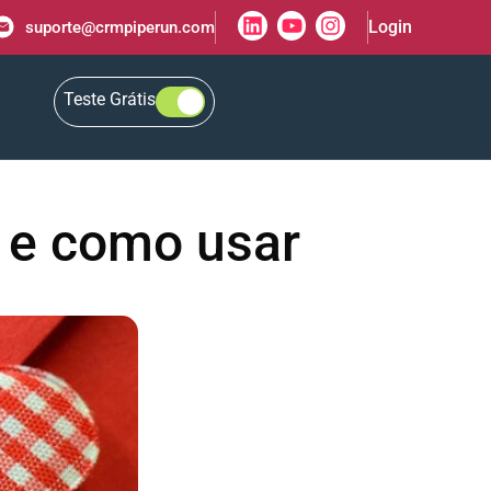
Login
suporte@crmpiperun.com
Teste Grátis
e e como usar