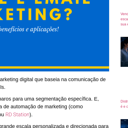
Vend
esca
sua 
arketing digital que baseia na comunicação de
ls.
paros para uma segmentação específica. E,
Dist
ma de automação de marketing (como
é e 
RD Station
 ou
).
grande escala personalizada e direcionada para