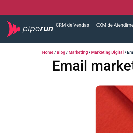
CRM de Vendas
CXM de Atendim
Home
/
Blog
/
Marketing
/
Marketing Digital
/
Ema
Email market