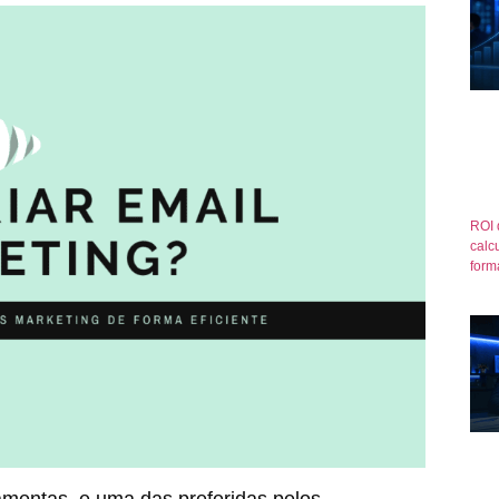
ROI 
calcu
form
amentas, e uma das preferidas pelos