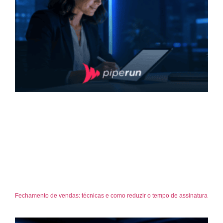
Fechamento de vendas: técnicas e como reduzir o tempo de assinatura