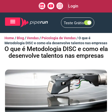
Login
Teste Grátis
CRM de Vendas
CXM de Atendimento
Home
/
Blog
/
Vendas
/
Psicologia de Vendas
/
O que é
Metodologia DISC e como ela desenvolve talentos nas empresas
O que é Metodologia DISC e como ela
desenvolve talentos nas empresas