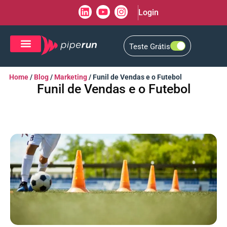
Login
Teste Grátis
CRM de Vendas
CXM de Atendimento
Home
/
Blog
/
Marketing
/
Funil de Vendas e o Futebol
Funil de Vendas e o Futebol