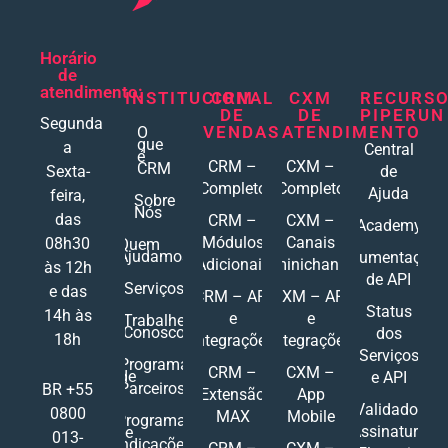
Horário
de
atendimento:
INSTITUCIONAL
CRM
CXM
RECURS
DE
DE
PIPERUN
Segunda
VENDAS
ATENDIMENTO
O
que
a
Central
é
CRM –
CXM –
CRM
Sexta-
de
Completo
Completo
Ajuda
feira,
Sobre
Nós
das
CRM –
CXM –
Academy
Módulos
Canais
08h30
Quem
Ajudamos
Documentações
Adicionais
Ominichannel
às 12h
de API
Serviços
e das
CRM – API
CXM – API
Status
14h às
e
e
Trabalhe
Conosco
dos
18h
Integrações
Integrações
Serviços
Programa
CRM –
CXM –
de
e API
Parceiros
BR +55
Extensão
App
Validador
0800
MAX
Mobile
Programa
Assinatura
de
013-
Indicações