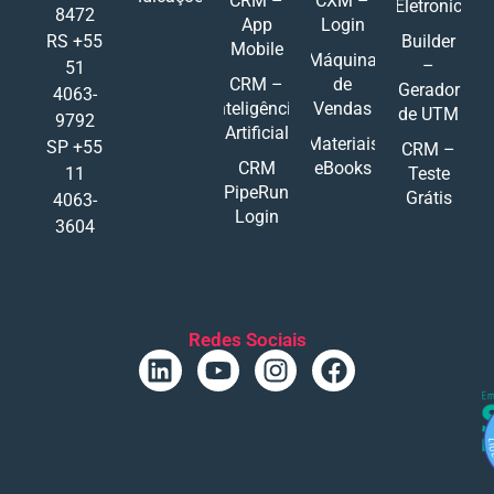
CRM –
CXM –
Eletronic
8472
App
Login
RS +55
Builder
Mobile
Máquina
–
51
CRM –
de
Gerador
4063-
Inteligência
Vendas
de UTM
9792
Artificial
Materiais
SP +55
CRM –
CRM
eBooks
11
Teste
PipeRun
Grátis
4063-
Login
3604
Redes Sociais