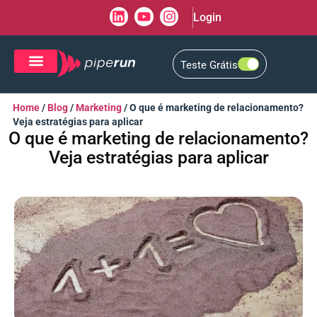
Login
Teste Grátis
CRM de Vendas
CXM de Atendimento
Home
/
Blog
/
Marketing
/
O que é marketing de relacionamento?
Veja estratégias para aplicar
O que é marketing de relacionamento?
Veja estratégias para aplicar