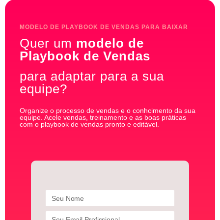
MODELO DE PLAYBOOK DE VENDAS PARA BAIXAR
Quer um
modelo de
Playbook de Vendas
para adaptar para a sua
equipe?
Organize o processo de vendas e o conhcimento da sua
equipe. Acele vendas, treinamento e as boas práticas
com o playbook de vendas pronto e editável.