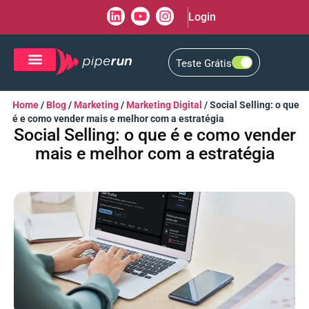
Login
Teste Grátis
CRM de Vendas
CXM de Atendimento
Home
/
Blog
/
Marketing
/
Marketing Digital
/
Social Selling: o que
é e como vender mais e melhor com a estratégia
Social Selling: o que é e como vender
mais e melhor com a estratégia