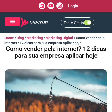
Login
Teste Grátis
CRM de Vendas
CXM de Atendimento
Home
/
Blog
/
Marketing
/
Marketing Digital
/
Como vender pela
internet? 12 dicas para sua empresa aplicar hoje
Como vender pela internet? 12 dicas
para sua empresa aplicar hoje